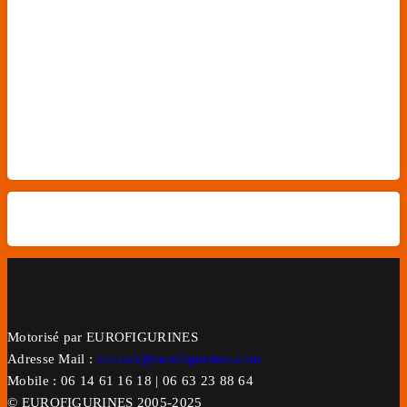
En raison de la hausse des frais d’envoi, les 
cotisations évoluent :
50€ pour la France, 60€ pour l’Europe (hors Royaume-
Uni) et 70€ pour le Royaume-Uni
Motorisé par EUROFIGURINES
Adresse Mail :
contact@eurofigurines.com
Mobile : 06 14 61 16 18 | 06 63 23 88 64
© EUROFIGURINES 2005-2025